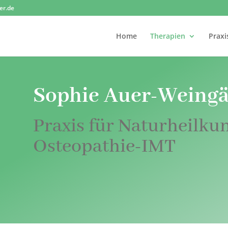
er.de
Home
Therapien
Praxi
Sophie Auer-Weingä
Praxis für Naturheilku
Osteopathie-IMT