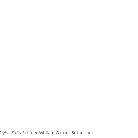
ylor Still
s Schüler William Garner Sutherland