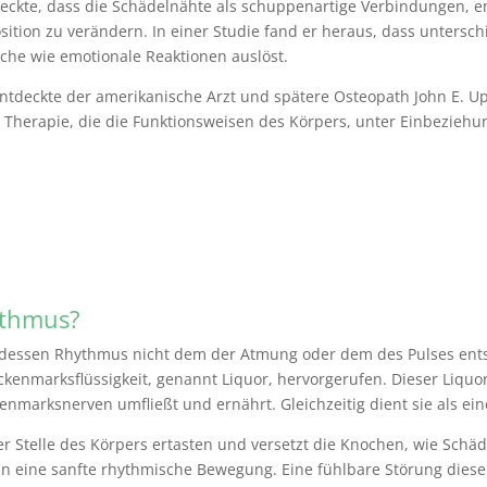
deckte, dass die Schädelnähte als schuppenartige Verbindungen, 
Position zu verändern. In einer Studie fand er heraus, dass untersc
iche wie emotionale Reaktionen auslöst.
entdeckte der amerikanische Arzt und spätere Osteopath John E. U
e Therapie, die die Funktionsweisen des Körpers, unter Einbezieh
ythmus?
 dessen Rhythmus nicht dem der Atmung oder dem des Pulses entsp
kenmarksflüssigkeit, genannt Liquor, hervorgerufen. Dieser Liquor
nmarksnerven umfließt und ernährt. Gleichzeitig dient sie als ei
er Stelle des Körpers ertasten und versetzt die Knochen, wie Sch
eine sanfte rhythmische Bewegung. Eine fühlbare Störung dieser 