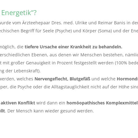
 Energetik“?
wurde vom Ärzteehepaar Dres. med. Ulrike und Reimar Banis in den
echischen Begriff für Seele (Psyche) und Körper (Soma) und der En
möglich, die
tiefere Ursache einer Krankheit zu behandeln.
terschiedlichen Ebenen, aus denen wir Menschen bestehen, näml
mit großer Genauigkeit in Prozent festgestellt werden (100% bede
ng der Lebenskraft).
werden, welches
Nervengeflecht, Blutgefäß
und welche
Hormond
er, die Psyche oder die Alltagstauglichkeit nicht auf der Höhe sin
n
aktiven Konflikt
wird dann ein
homöopathisches Komplexmitte
llt
. Der Mensch kann wieder gesund werden.