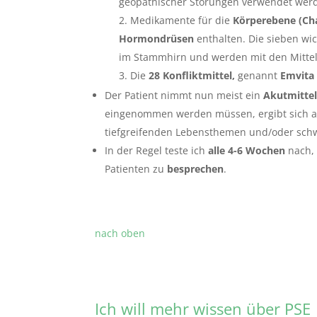
geopathischer Störungen verwendet wer
Medikamente für die
Körperebene (Ch
Hormondrüsen
enthalten. Die sieben wi
im Stammhirn und werden mit den Mitte
Die
28 Konfliktmittel,
genannt
Emvita
Der Patient nimmt nun meist ein
Akutmitte
eingenommen werden müssen, ergibt sich au
tiefgreifenden Lebensthemen und/oder sch
In der Regel teste ich
alle 4-6 Wochen
nach,
Patienten zu
besprechen
.
nach oben
Ich will mehr wissen über PSE