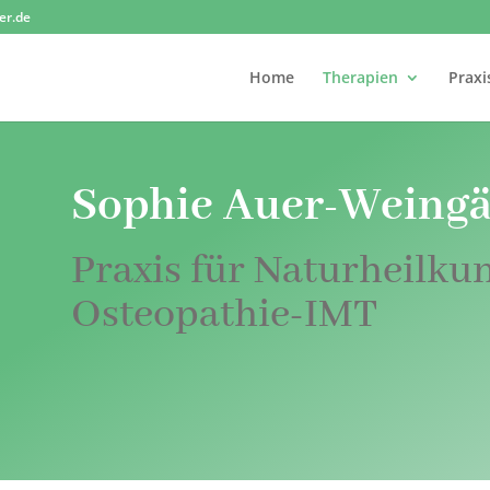
er.de
Home
Therapien
Praxi
Sophie Auer-Weingä
Praxis für Naturheilku
Osteopathie-IMT