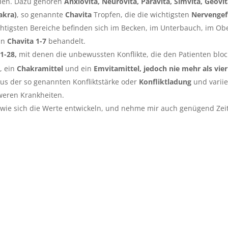
den. Dazu gehören
Anxiovita, Neurovita, Paravita, Simvita, Geovit
akra)
, so genannte
Chavita
Tropfen, die die wichtigsten
Nervengef
chtigsten Bereiche befinden sich im Becken, im Unterbauch, im Ob
ln
Chavita 1-7
behandelt.
 1-28,
mit denen die unbewussten Konflikte, die den Patienten bloc
l
, ein
Chakramittel
und ein
Emvitamittel, jedoch nie mehr als vier 
s der so genannten Konfliktstärke oder
Konfliktladung
und varii
weren Krankheiten.
 wie sich die Werte entwickeln, und nehme mir auch genügend Zei